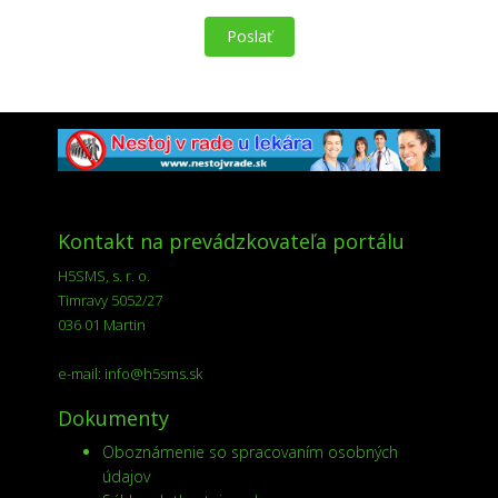
Kontakt na prevádzkovateľa portálu
H5SMS, s. r. o.
Timravy 5052/27
036 01 Martin
e-mail:
info@h5sms.sk
Dokumenty
Oboznámenie so spracovaním osobných
údajov