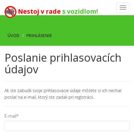
Toggl
Nestoj v rade
s vozidlom!
navig
ÚVOD
PRIHLÁSENIE
Poslanie prihlasovacích
údajov
Ak ste zabudli svoje prihlasovacie údaje môžete si ich nechať
poslať na e-mail, ktorý ste zadali pri registrácii.
E-mail*